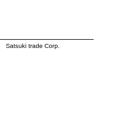
Satsuki trade Corp.
Karube@satsukitrade.jp
​437​台中市大甲區幼獅路50號
04-3610-6665
プライバシーポリシー
アクセシビリティステート
メント
利用規約