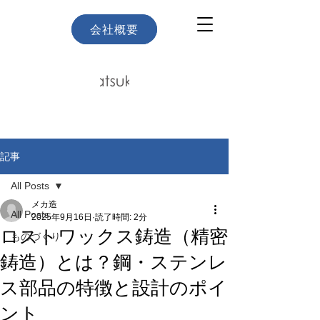
会社概要
Team
記事
All Posts
メカ造
All Posts
2025年9月16日
読了時間: 2分
ロストワックス鋳造（精密
ものづくり
鋳造）とは？鋼・ステンレ
ス部品の特徴と設計のポイ
ント