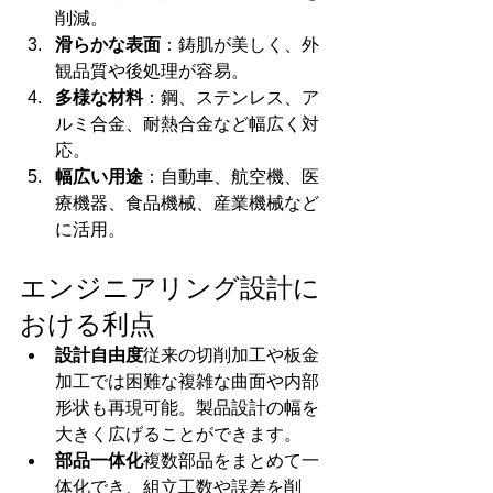
削減。
滑らかな表面
：鋳肌が美しく、外
観品質や後処理が容易。
多様な材料
：鋼、ステンレス、ア
ルミ合金、耐熱合金など幅広く対
応。
幅広い用途
：自動車、航空機、医
療機器、食品機械、産業機械など
に活用。
エンジニアリング設計に
おける利点
設計自由度
従来の切削加工や板金
加工では困難な複雑な曲面や内部
形状も再現可能。製品設計の幅を
大きく広げることができます。
部品一体化
複数部品をまとめて一
体化でき、組立工数や誤差を削