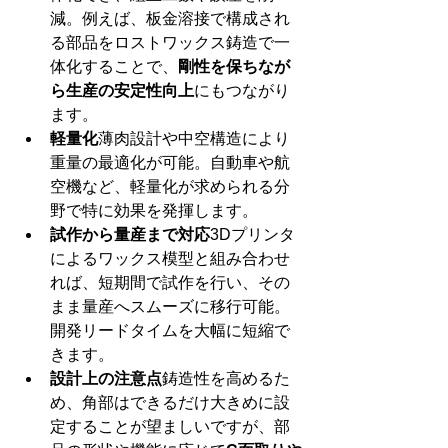
減。例えば、板金溶接で構成され
る部品をロストワックス鋳造で一
体化することで、
剛性を保ちなが
ら生産の安定性向上
にもつながり
ます。
軽量化
薄肉設計や中空構造により
重量の最適化が可能。自動車や航
空機など、軽量化が求められる分
野で特に効果を発揮します。
試作から量産まで対応
3Dプリンタ
によるワックス模型と組み合わせ
れば、短期間で試作を行い、その
まま量産へスムーズに移行可能。
開発リードタイムを大幅に短縮で
きます。
設計上の注意点
鋳造性を高めるた
め、角部はできるだけ大きめに設
定することが望ましいですが、部